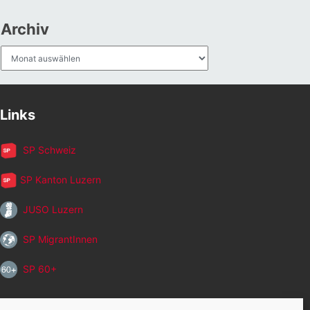
Archiv
Archiv
Links
SP Schweiz
SP Kanton Luzern
JUSO Luzern
SP MigrantInnen
SP 60+