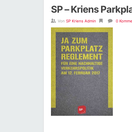
SP – Kriens Parkp
Von
SP Kriens Admin
0 Komme