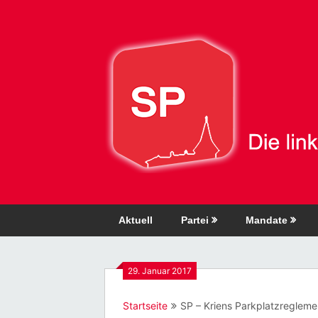
Direkt
zum
Inhalt
Aktuell
Partei
Mandate
29. Januar 2017
Startseite
SP – Kriens Parkplatzreglem