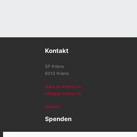
Kontakt
SP Kriens
6010 Kriens
www.sp-kriens.ch
info@sp-kriens.ch
Kontakt
Spenden
Konto SP Kriens