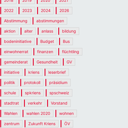
2018
2019
2020
2021
2022
2023
2024
2026
Abstimmung
abstimmungen
aktion
alter
anlass
bildung
bodeninitiative
Budget
Bus
einwohnerrat
finanzen
flüchtling
gemeinderat
Gesundheit
GV
initiative
kriens
leserbrief
politik
protokoll
präsidium
schule
spkriens
spschweiz
stadtrat
verkehr
Vorstand
Wahlen
wahlen 2020
wohnen
zentrum
Zukunft Kriens
ÖV