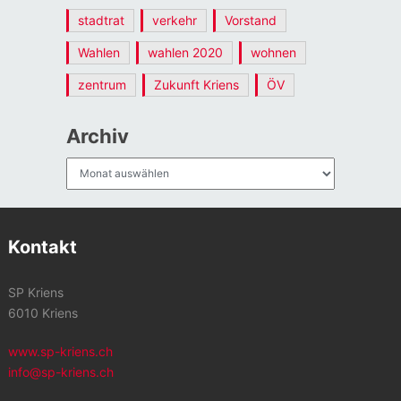
stadtrat
verkehr
Vorstand
Wahlen
wahlen 2020
wohnen
zentrum
Zukunft Kriens
ÖV
Archiv
Archiv
Kontakt
SP Kriens
6010 Kriens
www.sp-kriens.ch
info@sp-kriens.ch