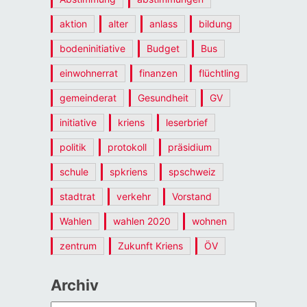
aktion
alter
anlass
bildung
bodeninitiative
Budget
Bus
einwohnerrat
finanzen
flüchtling
gemeinderat
Gesundheit
GV
initiative
kriens
leserbrief
politik
protokoll
präsidium
schule
spkriens
spschweiz
stadtrat
verkehr
Vorstand
Wahlen
wahlen 2020
wohnen
zentrum
Zukunft Kriens
ÖV
Archiv