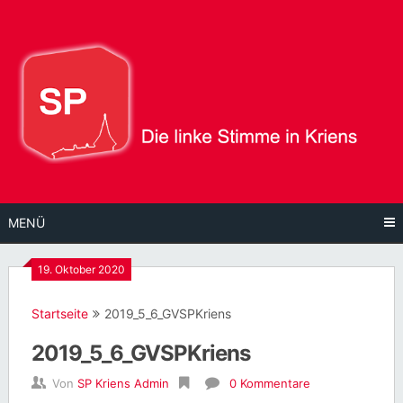
Direkt
zum
Inhalt
MENÜ
19. Oktober 2020
Startseite
2019_5_6_GVSPKriens
2019_5_6_GVSPKriens
Von
SP Kriens Admin
0 Kommentare