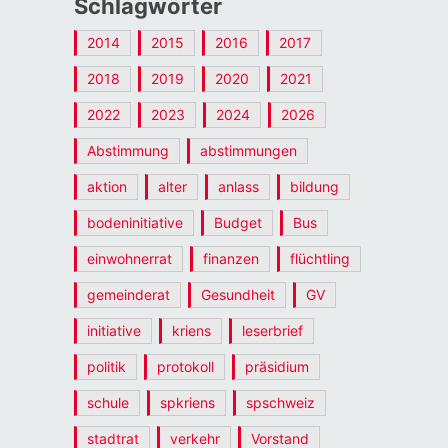
Schlagwörter
2014
2015
2016
2017
2018
2019
2020
2021
2022
2023
2024
2026
Abstimmung
abstimmungen
aktion
alter
anlass
bildung
bodeninitiative
Budget
Bus
einwohnerrat
finanzen
flüchtling
gemeinderat
Gesundheit
GV
initiative
kriens
leserbrief
politik
protokoll
präsidium
schule
spkriens
spschweiz
stadtrat
verkehr
Vorstand