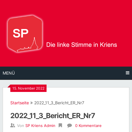
Direkt
zum
Inhalt
MENÜ
15. November 2022
Startseite
2022_11_3_Bericht_ER_Nr7
2022_11_3_Bericht_ER_Nr7
Von
SP Kriens Admin
0 Kommentare