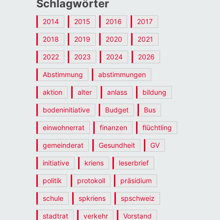
Schlagwörter
2014
2015
2016
2017
2018
2019
2020
2021
2022
2023
2024
2026
Abstimmung
abstimmungen
aktion
alter
anlass
bildung
bodeninitiative
Budget
Bus
einwohnerrat
finanzen
flüchtling
gemeinderat
Gesundheit
GV
initiative
kriens
leserbrief
politik
protokoll
präsidium
schule
spkriens
spschweiz
stadtrat
verkehr
Vorstand