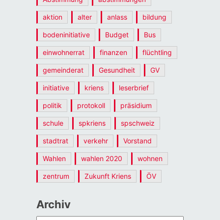
aktion
alter
anlass
bildung
bodeninitiative
Budget
Bus
einwohnerrat
finanzen
flüchtling
gemeinderat
Gesundheit
GV
initiative
kriens
leserbrief
politik
protokoll
präsidium
schule
spkriens
spschweiz
stadtrat
verkehr
Vorstand
Wahlen
wahlen 2020
wohnen
zentrum
Zukunft Kriens
ÖV
Archiv