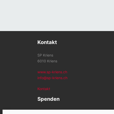
Kontakt
SP Kriens
6010 Kriens
www.sp-kriens.ch
info@sp-kriens.ch
Kontakt
Spenden
Konto SP Kriens