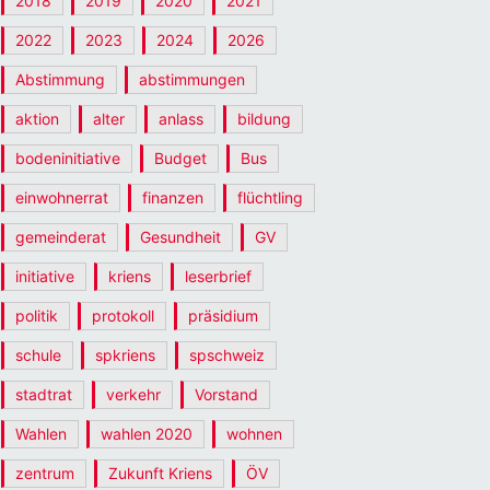
2018
2019
2020
2021
2022
2023
2024
2026
Abstimmung
abstimmungen
aktion
alter
anlass
bildung
bodeninitiative
Budget
Bus
einwohnerrat
finanzen
flüchtling
gemeinderat
Gesundheit
GV
initiative
kriens
leserbrief
politik
protokoll
präsidium
schule
spkriens
spschweiz
stadtrat
verkehr
Vorstand
Wahlen
wahlen 2020
wohnen
zentrum
Zukunft Kriens
ÖV