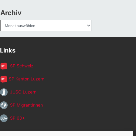
Archiv
Archiv
Links
SP Schweiz
SP Kanton Luzern
JUSO Luzern
SP MigrantInnen
SP 60+