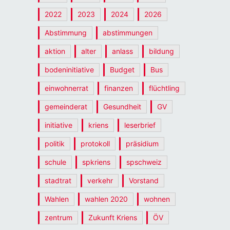
2022
2023
2024
2026
Abstimmung
abstimmungen
aktion
alter
anlass
bildung
bodeninitiative
Budget
Bus
einwohnerrat
finanzen
flüchtling
gemeinderat
Gesundheit
GV
initiative
kriens
leserbrief
politik
protokoll
präsidium
schule
spkriens
spschweiz
stadtrat
verkehr
Vorstand
Wahlen
wahlen 2020
wohnen
zentrum
Zukunft Kriens
ÖV