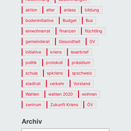
aktion
alter
anlass
bildung
bodeninitiative
Budget
Bus
einwohnerrat
finanzen
flüchtling
gemeinderat
Gesundheit
GV
initiative
kriens
leserbrief
politik
protokoll
präsidium
schule
spkriens
spschweiz
stadtrat
verkehr
Vorstand
Wahlen
wahlen 2020
wohnen
zentrum
Zukunft Kriens
ÖV
Archiv
Archiv