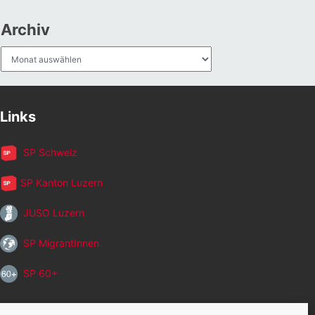
Archiv
Archiv
Links
SP Schweiz
SP Kanton Luzern
JUSO Luzern
SP MigrantInnen
SP 60+