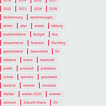
2018
2019
2020
2021
2022
2023
2024
2026
Abstimmung
abstimmungen
aktion
alter
anlass
bildung
bodeninitiative
Budget
Bus
einwohnerrat
finanzen
flüchtling
gemeinderat
Gesundheit
GV
initiative
kriens
leserbrief
politik
protokoll
präsidium
schule
spkriens
spschweiz
stadtrat
verkehr
Vorstand
Wahlen
wahlen 2020
wohnen
zentrum
Zukunft Kriens
ÖV