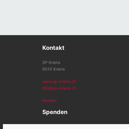
Kontakt
SP Kriens
6010 Kriens
www.sp-kriens.ch
info@sp-kriens.ch
Kontakt
Spenden
Konto SP Kriens