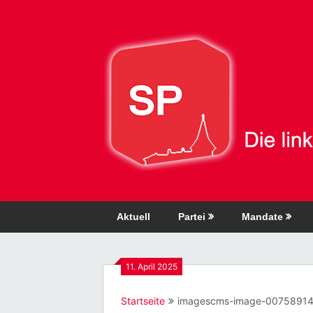
Direkt
zum
Inhalt
Aktuell
Partei
Mandate
11. April 2025
Startseite
imagescms-image-00758914