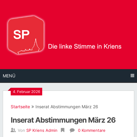
Direkt
zum
Inhalt
MENÜ
4. Februar 2026
Startseite
Inserat Abstimmungen März 26
Inserat Abstimmungen März 26
Von
SP Kriens Admin
0 Kommentare