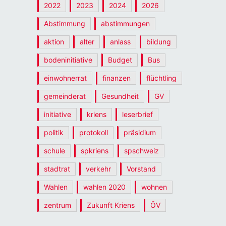
2022
2023
2024
2026
Abstimmung
abstimmungen
aktion
alter
anlass
bildung
bodeninitiative
Budget
Bus
einwohnerrat
finanzen
flüchtling
gemeinderat
Gesundheit
GV
initiative
kriens
leserbrief
politik
protokoll
präsidium
schule
spkriens
spschweiz
stadtrat
verkehr
Vorstand
Wahlen
wahlen 2020
wohnen
zentrum
Zukunft Kriens
ÖV