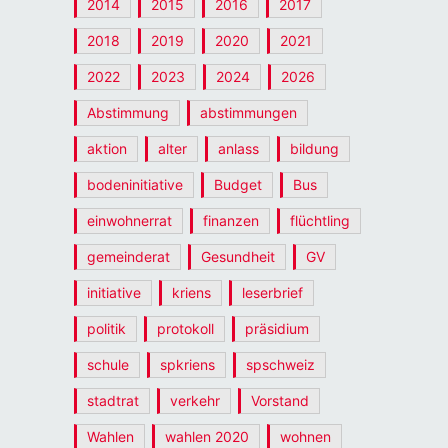
2014
2015
2016
2017
2018
2019
2020
2021
2022
2023
2024
2026
Abstimmung
abstimmungen
aktion
alter
anlass
bildung
bodeninitiative
Budget
Bus
einwohnerrat
finanzen
flüchtling
gemeinderat
Gesundheit
GV
initiative
kriens
leserbrief
politik
protokoll
präsidium
schule
spkriens
spschweiz
stadtrat
verkehr
Vorstand
Wahlen
wahlen 2020
wohnen