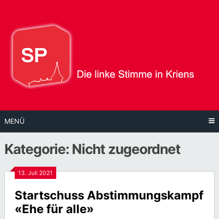
Direkt
zum
Inhalt
MENÜ
Kategorie:
Nicht zugeordnet
13. Juli 2021
Startschuss Abstimmungskampf
«Ehe für alle»