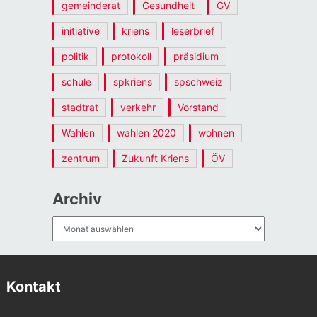
gemeinderat
Gesundheit
GV
initiative
kriens
leserbrief
politik
protokoll
präsidium
schule
spkriens
spschweiz
stadtrat
verkehr
Vorstand
Wahlen
wahlen 2020
wohnen
zentrum
Zukunft Kriens
ÖV
Archiv
Archiv
Kontakt