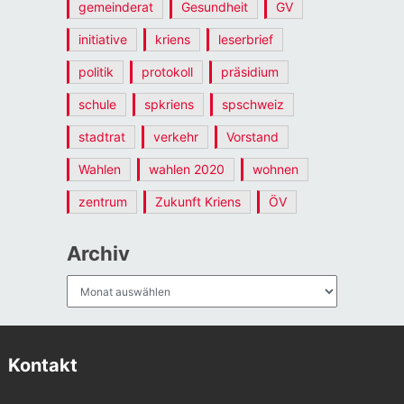
gemeinderat
Gesundheit
GV
initiative
kriens
leserbrief
politik
protokoll
präsidium
schule
spkriens
spschweiz
stadtrat
verkehr
Vorstand
Wahlen
wahlen 2020
wohnen
zentrum
Zukunft Kriens
ÖV
Archiv
Archiv
Kontakt