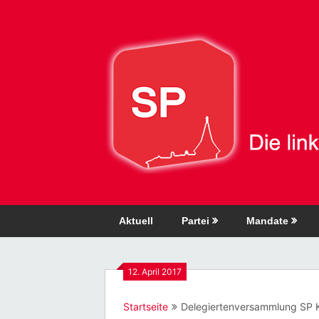
Direkt
zum
Inhalt
Aktuell
Partei
Mandate
12. April 2017
Startseite
Delegiertenversammlung SP 