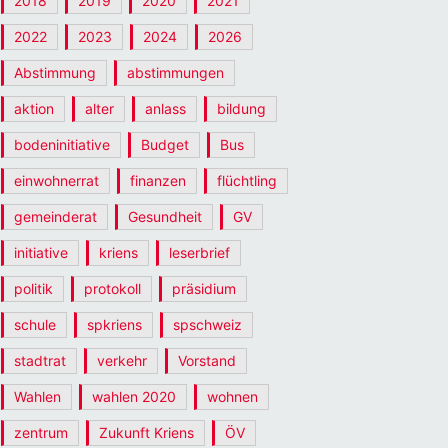
2018
2019
2020
2021
2022
2023
2024
2026
Abstimmung
abstimmungen
aktion
alter
anlass
bildung
bodeninitiative
Budget
Bus
einwohnerrat
finanzen
flüchtling
gemeinderat
Gesundheit
GV
initiative
kriens
leserbrief
politik
protokoll
präsidium
schule
spkriens
spschweiz
stadtrat
verkehr
Vorstand
Wahlen
wahlen 2020
wohnen
zentrum
Zukunft Kriens
ÖV