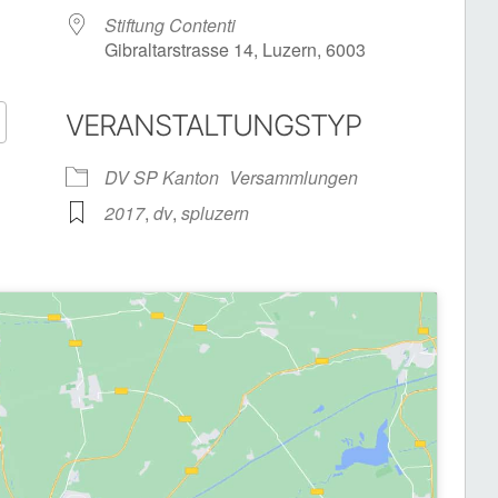
Stiftung Contenti
Gibraltarstrasse 14, Luzern, 6003
VERANSTALTUNGSTYP
Google Kalender
iCalendar
DV SP Kanton
Versammlungen
2017
,
dv
,
spluzern