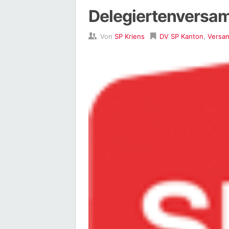
Delegiertenversa
Von
SP Kriens
DV SP Kanton
,
Versa