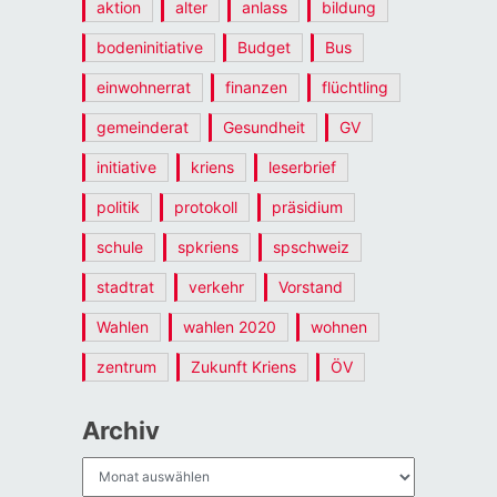
aktion
alter
anlass
bildung
bodeninitiative
Budget
Bus
einwohnerrat
finanzen
flüchtling
gemeinderat
Gesundheit
GV
initiative
kriens
leserbrief
politik
protokoll
präsidium
schule
spkriens
spschweiz
stadtrat
verkehr
Vorstand
Wahlen
wahlen 2020
wohnen
zentrum
Zukunft Kriens
ÖV
Archiv
Archiv