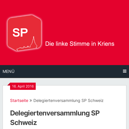
Direkt
zum
Inhalt
MENÜ
16. April 2016
Startseite
Delegiertenversammlung SP Schweiz
Delegiertenversammlung SP
Schweiz