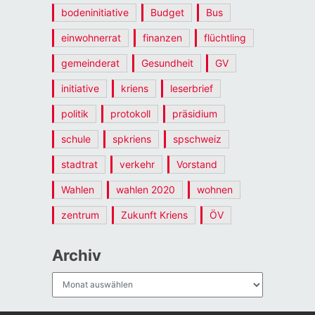
bodeninitiative
Budget
Bus
einwohnerrat
finanzen
flüchtling
gemeinderat
Gesundheit
GV
initiative
kriens
leserbrief
politik
protokoll
präsidium
schule
spkriens
spschweiz
stadtrat
verkehr
Vorstand
Wahlen
wahlen 2020
wohnen
zentrum
Zukunft Kriens
ÖV
Archiv
Archiv