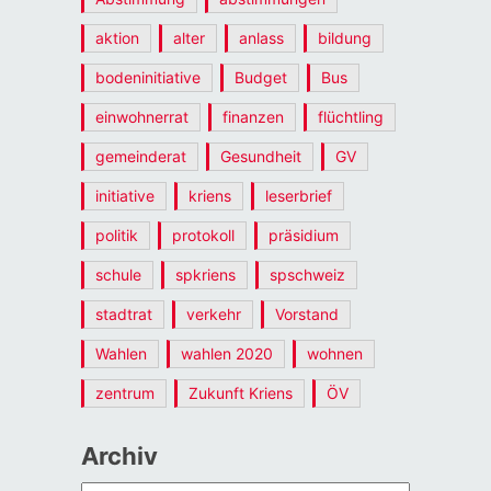
aktion
alter
anlass
bildung
bodeninitiative
Budget
Bus
einwohnerrat
finanzen
flüchtling
gemeinderat
Gesundheit
GV
initiative
kriens
leserbrief
politik
protokoll
präsidium
schule
spkriens
spschweiz
stadtrat
verkehr
Vorstand
Wahlen
wahlen 2020
wohnen
zentrum
Zukunft Kriens
ÖV
Archiv