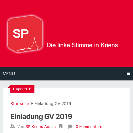
Direkt
zum
Inhalt
MENÜ
1. April 2019
Startseite
Einladung GV 2019
Einladung GV 2019
Von
SP Kriens Admin
0 Kommentare