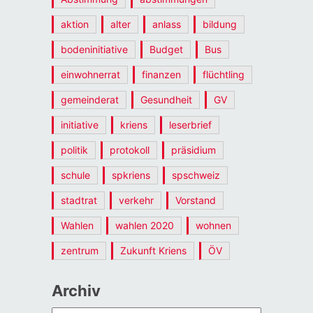
aktion
alter
anlass
bildung
bodeninitiative
Budget
Bus
einwohnerrat
finanzen
flüchtling
gemeinderat
Gesundheit
GV
initiative
kriens
leserbrief
politik
protokoll
präsidium
schule
spkriens
spschweiz
stadtrat
verkehr
Vorstand
Wahlen
wahlen 2020
wohnen
zentrum
Zukunft Kriens
ÖV
Archiv