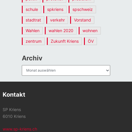
schule
spkriens
spschweiz
stadtrat
verkehr
Vorstand
Wahlen
wahlen 2020
wohnen
zentrum
Zukunft Kriens
ÖV
Archiv
Archiv
Kontakt
SP Kriens
6010 Kriens
www.sp-kriens.ch