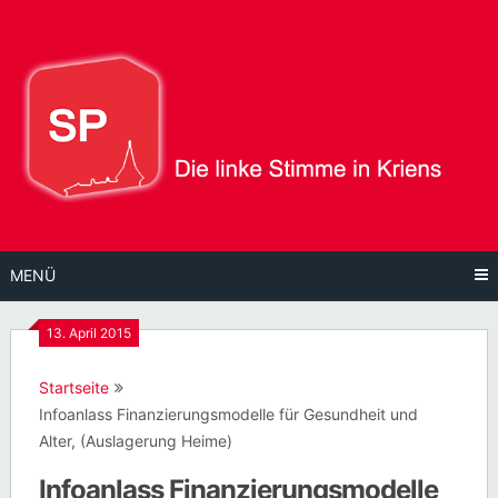
Direkt
zum
Inhalt
MENÜ
13. April 2015
Startseite
Infoanlass Finanzierungsmodelle für Gesundheit und
Alter, (Auslagerung Heime)
Infoanlass Finanzierungsmodelle