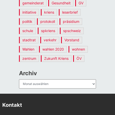
gemeinderat
Gesundheit
GV
initiative
kriens
leserbrief
politik
protokoll
präsidium
schule
spkriens
spschweiz
stadtrat
verkehr
Vorstand
Wahlen
wahlen 2020
wohnen
zentrum
Zukunft Kriens
ÖV
Archiv
Archiv
Kontakt