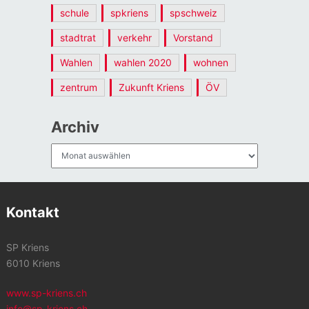
schule
spkriens
spschweiz
stadtrat
verkehr
Vorstand
Wahlen
wahlen 2020
wohnen
zentrum
Zukunft Kriens
ÖV
Archiv
Archiv
Kontakt
SP Kriens
6010 Kriens
www.sp-kriens.ch
info@sp-kriens.ch