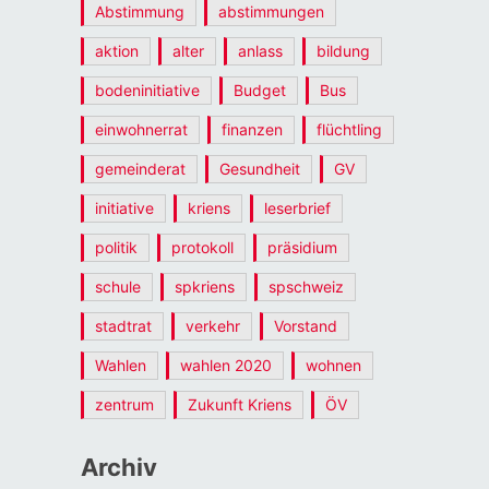
Abstimmung
abstimmungen
aktion
alter
anlass
bildung
bodeninitiative
Budget
Bus
einwohnerrat
finanzen
flüchtling
gemeinderat
Gesundheit
GV
initiative
kriens
leserbrief
politik
protokoll
präsidium
schule
spkriens
spschweiz
stadtrat
verkehr
Vorstand
Wahlen
wahlen 2020
wohnen
zentrum
Zukunft Kriens
ÖV
Archiv