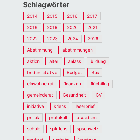
Schlagwörter
2014
2015
2016
2017
2018
2019
2020
2021
2022
2023
2024
2026
Abstimmung
abstimmungen
aktion
alter
anlass
bildung
bodeninitiative
Budget
Bus
einwohnerrat
finanzen
flüchtling
gemeinderat
Gesundheit
GV
initiative
kriens
leserbrief
politik
protokoll
präsidium
schule
spkriens
spschweiz
stadtrat
verkehr
Vorstand