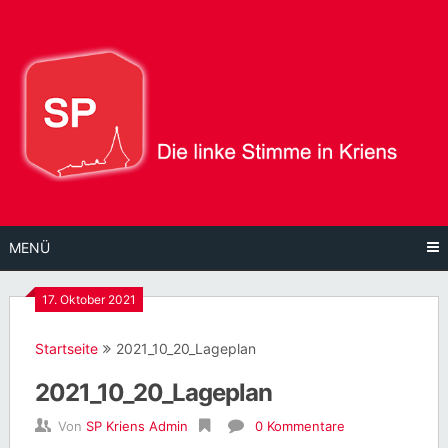
Direkt
zum
Inhalt
MENÜ
17. Oktober 2021
Startseite
2021_10_20_Lageplan
2021_10_20_Lageplan
Von
SP Kriens Admin
0 Kommentare