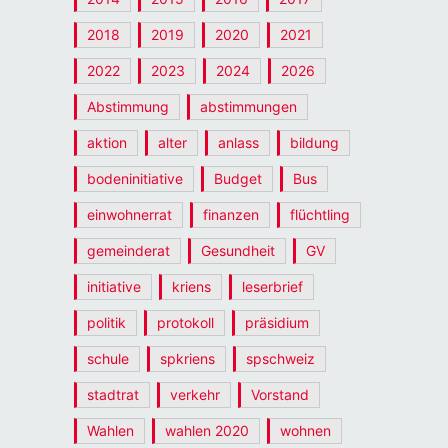
2018
2019
2020
2021
2022
2023
2024
2026
Abstimmung
abstimmungen
aktion
alter
anlass
bildung
bodeninitiative
Budget
Bus
einwohnerrat
finanzen
flüchtling
gemeinderat
Gesundheit
GV
initiative
kriens
leserbrief
politik
protokoll
präsidium
schule
spkriens
spschweiz
stadtrat
verkehr
Vorstand
Wahlen
wahlen 2020
wohnen