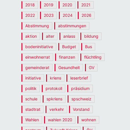
2018
2019
2020
2021
2022
2023
2024
2026
Abstimmung
abstimmungen
aktion
alter
anlass
bildung
bodeninitiative
Budget
Bus
einwohnerrat
finanzen
flüchtling
gemeinderat
Gesundheit
GV
initiative
kriens
leserbrief
politik
protokoll
präsidium
schule
spkriens
spschweiz
stadtrat
verkehr
Vorstand
Wahlen
wahlen 2020
wohnen