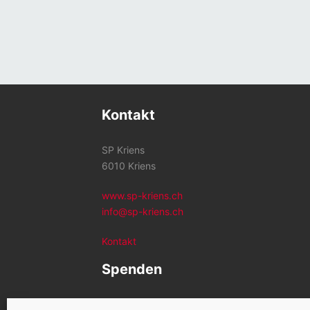
Kontakt
SP Kriens
6010 Kriens
www.sp-kriens.ch
info@sp-kriens.ch
Kontakt
Spenden
Konto SP Kriens