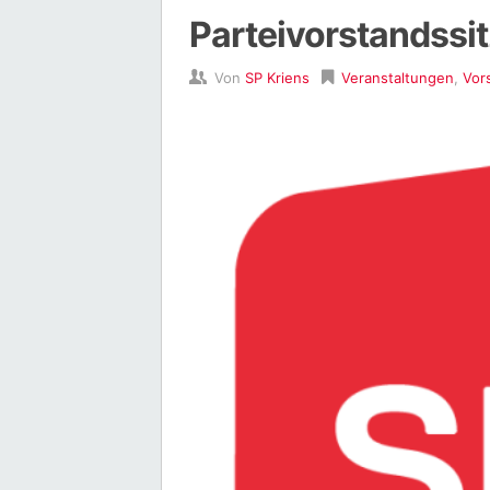
Parteivorstandssi
Von
SP Kriens
Veranstaltungen
,
Vor