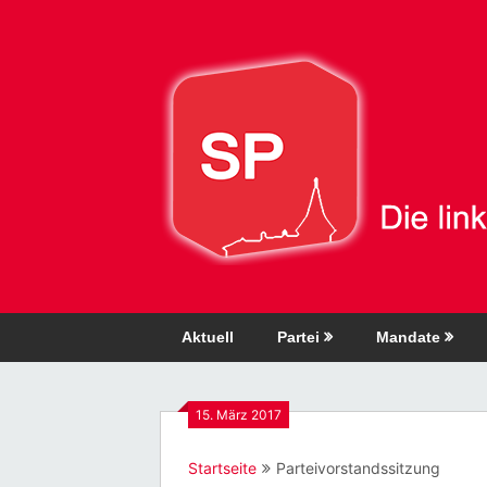
Direkt
zum
Inhalt
Aktuell
Partei
Mandate
15. März 2017
Startseite
Parteivorstandssitzung