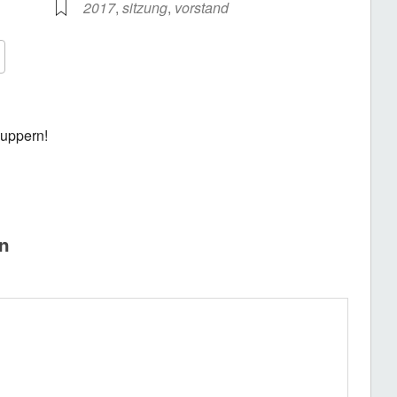
2017
,
sitzung
,
vorstand
Google Kalender
iCalendar
nuppern!
n