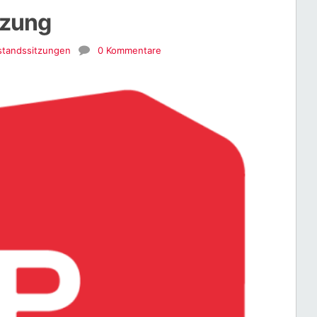
tzung
standssitzungen
0 Kommentare