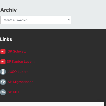
Archiv
Archiv
Links
SP Schweiz
SP Kanton Luzern
JUSO Luzern
SP MigrantInnen
SP 60+