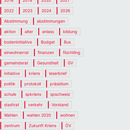
2018
2019
2020
2021
2022
2023
2024
2026
Abstimmung
abstimmungen
aktion
alter
anlass
bildung
bodeninitiative
Budget
Bus
einwohnerrat
finanzen
flüchtling
gemeinderat
Gesundheit
GV
initiative
kriens
leserbrief
politik
protokoll
präsidium
schule
spkriens
spschweiz
stadtrat
verkehr
Vorstand
Wahlen
wahlen 2020
wohnen
zentrum
Zukunft Kriens
ÖV