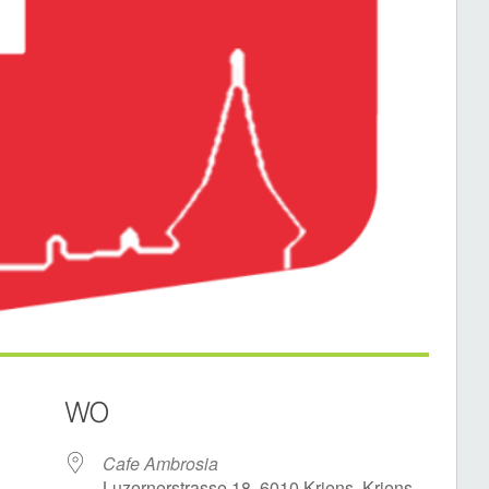
WO
Cafe Ambrosia
Luzernerstrasse 18, 6010 Kriens, Kriens,