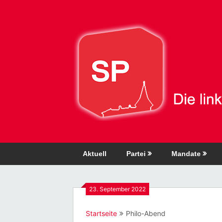
Direkt
zum
Inhalt
Aktuell
Partei
Mandate
23. September 2022
Startseite
Philo-Abend