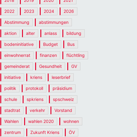
2018
2019
2020
2021
2022
2023
2024
2026
Abstimmung
abstimmungen
aktion
alter
anlass
bildung
bodeninitiative
Budget
Bus
einwohnerrat
finanzen
flüchtling
gemeinderat
Gesundheit
GV
initiative
kriens
leserbrief
politik
protokoll
präsidium
schule
spkriens
spschweiz
stadtrat
verkehr
Vorstand
Wahlen
wahlen 2020
wohnen
zentrum
Zukunft Kriens
ÖV