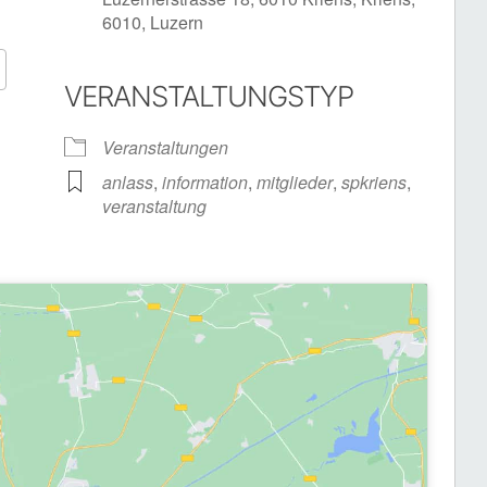
6010, Luzern
VERANSTALTUNGSTYP
Google Kalender
iCalendar
Veranstaltungen
anlass
,
information
,
mitglieder
,
spkriens
,
veranstaltung