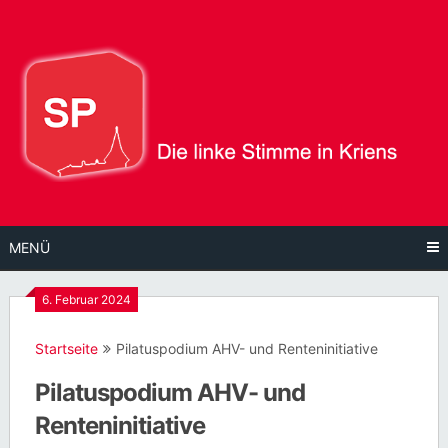
Direkt
zum
Inhalt
MENÜ
6. Februar 2024
Startseite
Pilatuspodium AHV- und Renteninitiative
Pilatuspodium AHV- und
Renteninitiative