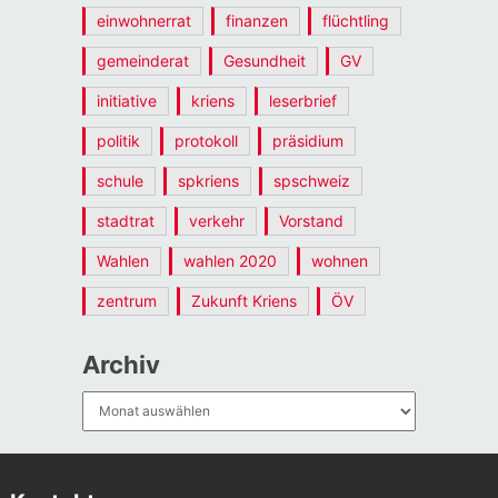
einwohnerrat
finanzen
flüchtling
gemeinderat
Gesundheit
GV
initiative
kriens
leserbrief
politik
protokoll
präsidium
schule
spkriens
spschweiz
stadtrat
verkehr
Vorstand
Wahlen
wahlen 2020
wohnen
zentrum
Zukunft Kriens
ÖV
Archiv
Archiv