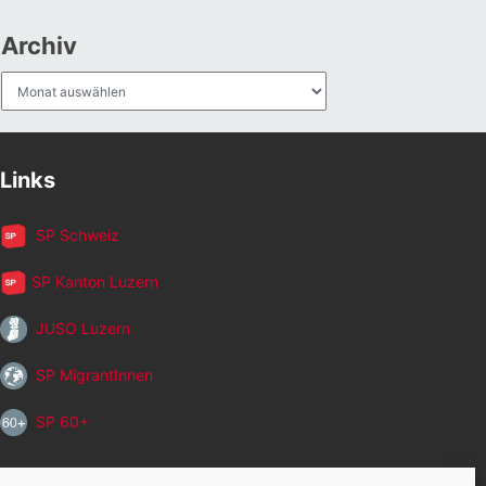
Archiv
Archiv
Links
SP Schweiz
SP Kanton Luzern
JUSO Luzern
SP MigrantInnen
SP 60+