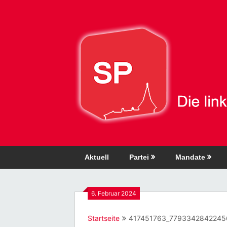
Direkt
zum
Inhalt
Aktuell
Partei
Mandate
6. Februar 2024
Startseite
417451763_7793342842245