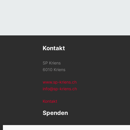
Kontakt
SP Kriens
6010 Kriens
www.sp-kriens.ch
info@sp-kriens.ch
Kontakt
Spenden
Konto SP Kriens