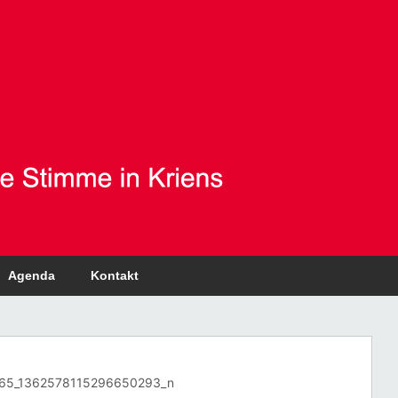
Agenda
Kontakt
65_1362578115296650293_n