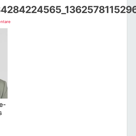
34284224565_136257811529
ntare