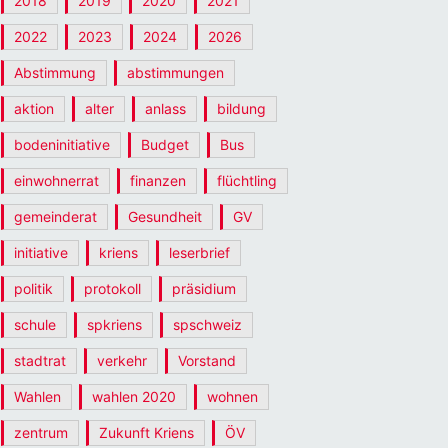
2018
2019
2020
2021
2022
2023
2024
2026
Abstimmung
abstimmungen
aktion
alter
anlass
bildung
bodeninitiative
Budget
Bus
einwohnerrat
finanzen
flüchtling
gemeinderat
Gesundheit
GV
initiative
kriens
leserbrief
politik
protokoll
präsidium
schule
spkriens
spschweiz
stadtrat
verkehr
Vorstand
Wahlen
wahlen 2020
wohnen
zentrum
Zukunft Kriens
ÖV