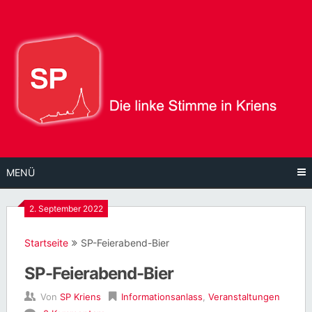
Direkt
zum
Inhalt
MENÜ
2. September 2022
Startseite
SP-Feierabend-Bier
SP-Feierabend-Bier
Von
SP Kriens
Informationsanlass
,
Veranstaltungen