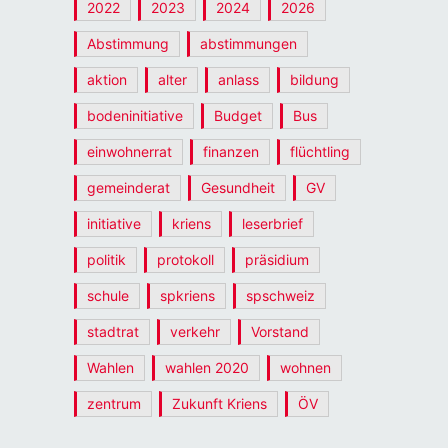
2022
2023
2024
2026
Abstimmung
abstimmungen
aktion
alter
anlass
bildung
bodeninitiative
Budget
Bus
einwohnerrat
finanzen
flüchtling
gemeinderat
Gesundheit
GV
initiative
kriens
leserbrief
politik
protokoll
präsidium
schule
spkriens
spschweiz
stadtrat
verkehr
Vorstand
Wahlen
wahlen 2020
wohnen
zentrum
Zukunft Kriens
ÖV