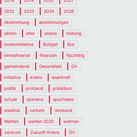
2018
2019
2020
2021
2022
2023
2024
2026
Abstimmung
abstimmungen
aktion
alter
anlass
bildung
bodeninitiative
Budget
Bus
einwohnerrat
finanzen
flüchtling
gemeinderat
Gesundheit
GV
initiative
kriens
leserbrief
politik
protokoll
präsidium
schule
spkriens
spschweiz
stadtrat
verkehr
Vorstand
Wahlen
wahlen 2020
wohnen
zentrum
Zukunft Kriens
ÖV