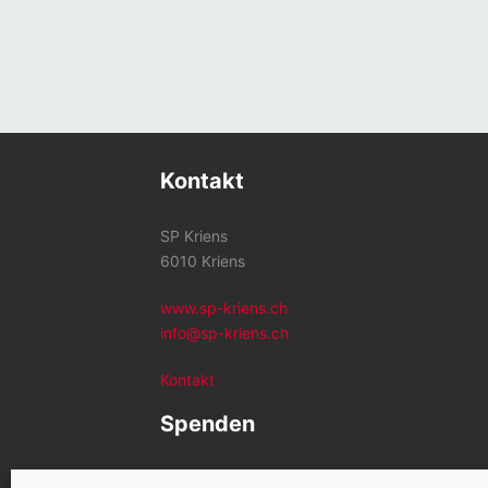
Kontakt
SP Kriens
6010 Kriens
www.sp-kriens.ch
info@sp-kriens.ch
Kontakt
Spenden
Konto SP Kriens