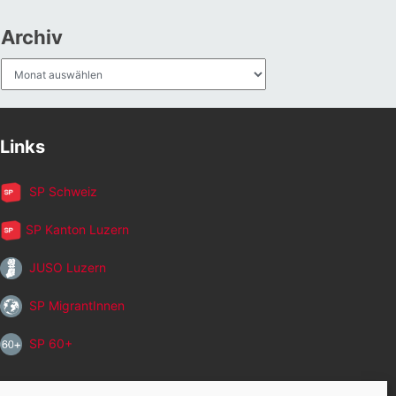
Archiv
Archiv
Links
SP Schweiz
SP Kanton Luzern
JUSO Luzern
SP MigrantInnen
SP 60+