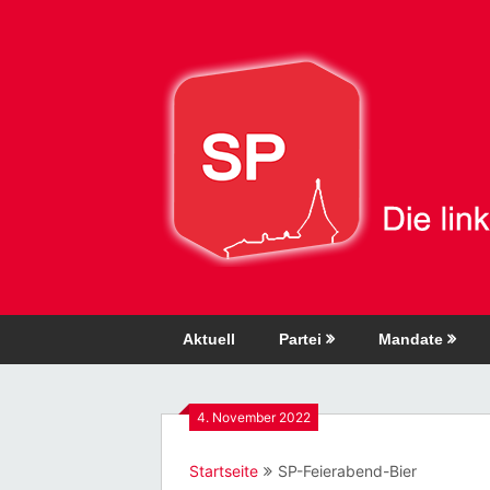
Direkt
zum
Inhalt
Aktuell
Partei
Mandate
4. November 2022
Startseite
SP-Feierabend-Bier