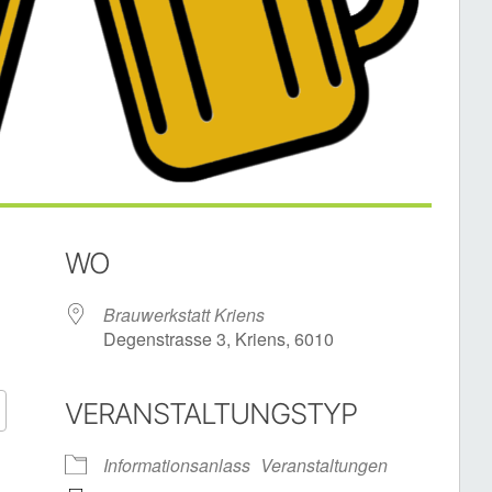
WO
Brauwerkstatt Kriens
Degenstrasse 3, Kriens, 6010
VERANSTALTUNGSTYP
Google Kalender
iCalendar
Informationsanlass
Veranstaltungen