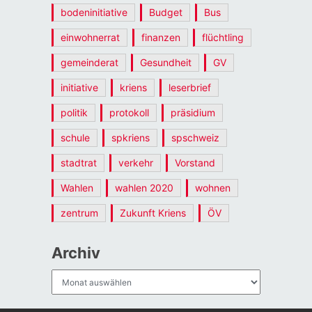
bodeninitiative
Budget
Bus
einwohnerrat
finanzen
flüchtling
gemeinderat
Gesundheit
GV
initiative
kriens
leserbrief
politik
protokoll
präsidium
schule
spkriens
spschweiz
stadtrat
verkehr
Vorstand
Wahlen
wahlen 2020
wohnen
zentrum
Zukunft Kriens
ÖV
Archiv
Archiv