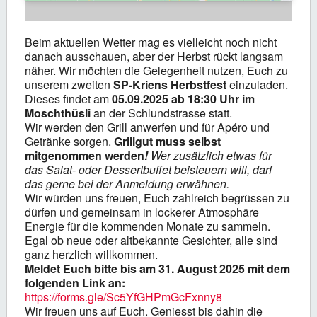
Beim aktuellen Wetter mag es vielleicht noch nicht
danach ausschauen, aber der Herbst rückt langsam
näher. Wir möchten die Gelegenheit nutzen, Euch zu
unserem zweiten
SP-Kriens Herbstfest
einzuladen.
Dieses findet am
05.09.2025 ab 18:30 Uhr im
Moschthüsli
an der Schlundstrasse statt.
Wir werden den Grill anwerfen und für Apéro und
Getränke sorgen.
Grillgut muss selbst
mitgenommen werden
!
Wer zusätzlich etwas für
das Salat- oder Dessertbuffet beisteuern will, darf
das gerne bei der Anmeldung erwähnen.
Wir würden uns freuen, Euch zahlreich begrüssen zu
dürfen und gemeinsam in lockerer Atmosphäre
Energie für die kommenden Monate zu sammeln.
Egal ob neue oder altbekannte Gesichter, alle sind
ganz herzlich willkommen.
Meldet Euch bitte bis am 31. August 2025 mit dem
folgenden Link an
:
https://forms.gle/Sc5YfGHPmGcFxnny8
Wir freuen uns auf Euch. Geniesst bis dahin die