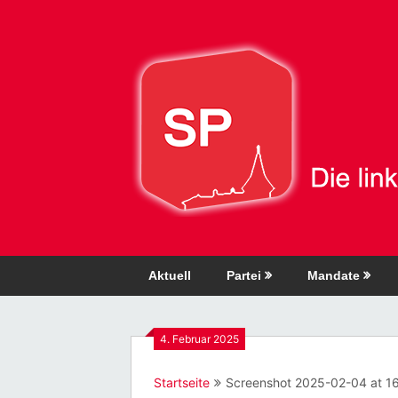
Direkt
zum
Inhalt
Aktuell
Partei
Mandate
4. Februar 2025
Startseite
Screenshot 2025-02-04 at 1