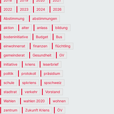
2018
2019
2020
2021
2022
2023
2024
2026
Abstimmung
abstimmungen
aktion
alter
anlass
bildung
bodeninitiative
Budget
Bus
einwohnerrat
finanzen
flüchtling
gemeinderat
Gesundheit
GV
initiative
kriens
leserbrief
politik
protokoll
präsidium
schule
spkriens
spschweiz
stadtrat
verkehr
Vorstand
Wahlen
wahlen 2020
wohnen
zentrum
Zukunft Kriens
ÖV