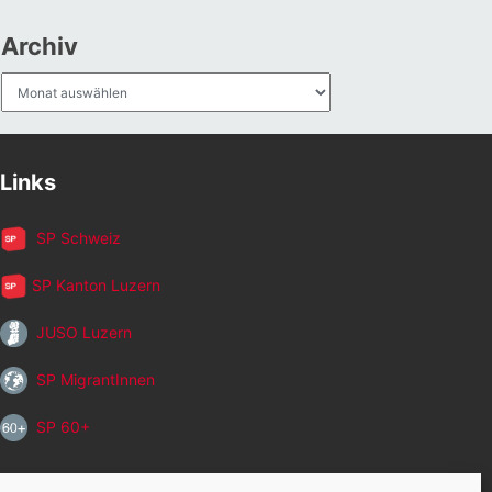
Archiv
Archiv
Links
SP Schweiz
SP Kanton Luzern
JUSO Luzern
SP MigrantInnen
SP 60+