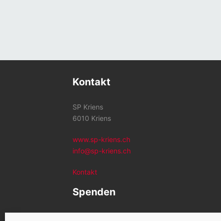
Kontakt
SP Kriens
6010 Kriens
www.sp-kriens.ch
info@sp-kriens.ch
Kontakt
Spenden
Konto SP Kriens