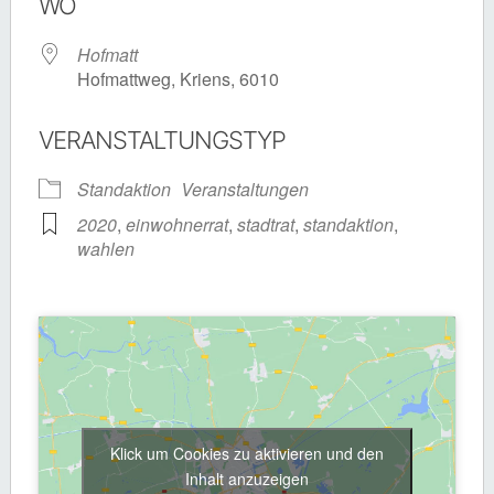
WO
Hofmatt
Hofmattweg, Kriens, 6010
VERANSTALTUNGSTYP
Standaktion
Veranstaltungen
2020
,
einwohnerrat
,
stadtrat
,
standaktion
,
wahlen
Klick um Cookies zu aktivieren und den
Inhalt anzuzeigen