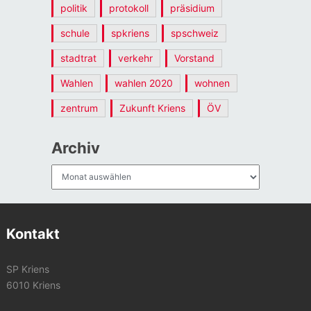
politik
protokoll
präsidium
schule
spkriens
spschweiz
stadtrat
verkehr
Vorstand
Wahlen
wahlen 2020
wohnen
zentrum
Zukunft Kriens
ÖV
Archiv
Archiv
Kontakt
SP Kriens
6010 Kriens