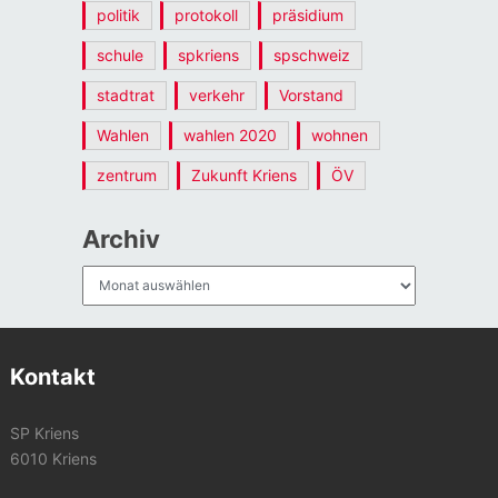
politik
protokoll
präsidium
schule
spkriens
spschweiz
stadtrat
verkehr
Vorstand
Wahlen
wahlen 2020
wohnen
zentrum
Zukunft Kriens
ÖV
Archiv
Archiv
Kontakt
SP Kriens
6010 Kriens