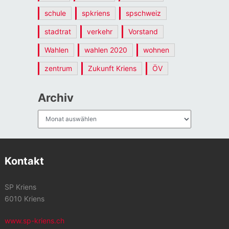
schule
spkriens
spschweiz
stadtrat
verkehr
Vorstand
Wahlen
wahlen 2020
wohnen
zentrum
Zukunft Kriens
ÖV
Archiv
Archiv
Kontakt
SP Kriens
6010 Kriens
www.sp-kriens.ch