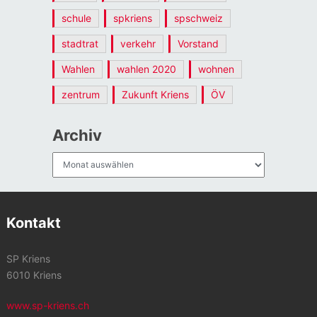
schule
spkriens
spschweiz
stadtrat
verkehr
Vorstand
Wahlen
wahlen 2020
wohnen
zentrum
Zukunft Kriens
ÖV
Archiv
Archiv
Kontakt
SP Kriens
6010 Kriens
www.sp-kriens.ch