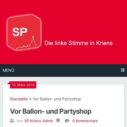
Direkt
zum
Inhalt
MENÜ
12. März 2016
Startseite
Vor Ballon- und Partyshop
Vor Ballon- und Partyshop
Von
SP Kriens Admin
0 Kommentare