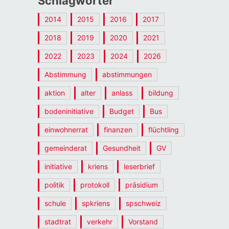
Schlagwörter
2014
2015
2016
2017
2018
2019
2020
2021
2022
2023
2024
2026
Abstimmung
abstimmungen
aktion
alter
anlass
bildung
bodeninitiative
Budget
Bus
einwohnerrat
finanzen
flüchtling
gemeinderat
Gesundheit
GV
initiative
kriens
leserbrief
politik
protokoll
präsidium
schule
spkriens
spschweiz
stadtrat
verkehr
Vorstand