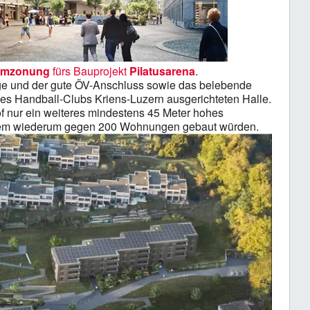
Umzonung
fürs Bauprojekt
Pilatusarena
.
ge und der gute ÖV-Anschluss sowie das belebende
des Handball-Clubs Kriens-Luzern ausgerichteten Halle.
 nur ein weiteres mindestens 45 Meter hohes
chem wiederum gegen 200 Wohnungen gebaut würden.