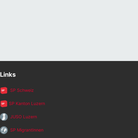
Links
SP Schweiz
SP Kanton Luzern
JUSO Luzern
SP MigrantInnen