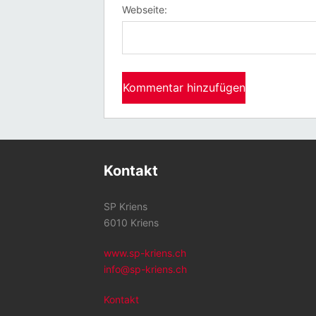
Webseite:
Kontakt
SP Kriens
6010 Kriens
www.sp-kriens.ch
info@sp-kriens.ch
Kontakt