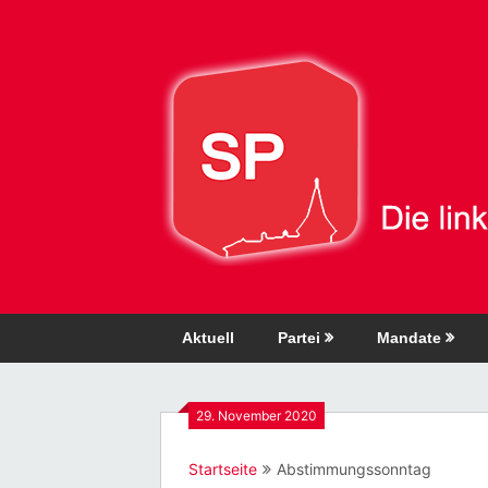
Direkt
zum
Inhalt
Aktuell
Partei
Mandate
29. November 2020
Startseite
Abstimmungssonntag