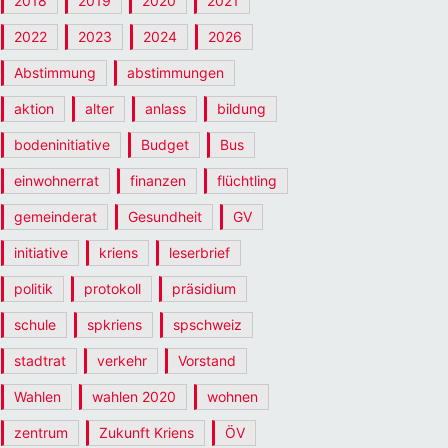
2018
2019
2020
2021
2022
2023
2024
2026
Abstimmung
abstimmungen
aktion
alter
anlass
bildung
bodeninitiative
Budget
Bus
einwohnerrat
finanzen
flüchtling
gemeinderat
Gesundheit
GV
initiative
kriens
leserbrief
politik
protokoll
präsidium
schule
spkriens
spschweiz
stadtrat
verkehr
Vorstand
Wahlen
wahlen 2020
wohnen
zentrum
Zukunft Kriens
ÖV