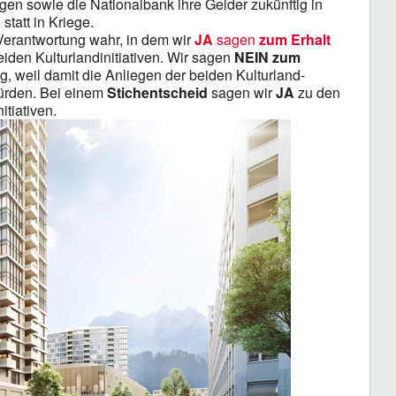
en sowie die Nationalbank ihre Gelder zukünftig in
 statt in Kriege.
erantwortung wahr, in dem wir
JA
sagen
zum Erhalt
iden Kulturlandinitiativen. Wir sagen
NEIN zum
, weil damit die Anliegen der beiden Kulturland-
würden. Bei einem
Stichentscheid
sagen wir
JA
zu den
itiativen.