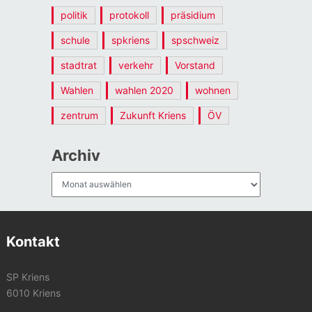
politik
protokoll
präsidium
schule
spkriens
spschweiz
stadtrat
verkehr
Vorstand
Wahlen
wahlen 2020
wohnen
zentrum
Zukunft Kriens
ÖV
Archiv
Archiv
Kontakt
SP Kriens
6010 Kriens