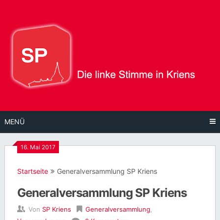
Direkt
zum
Inhalt
MENÜ
16. Mai 2017
Startseite
Generalversammlung SP Kriens
Generalversammlung SP Kriens
Von
SP Kriens
Generalversammlung
,