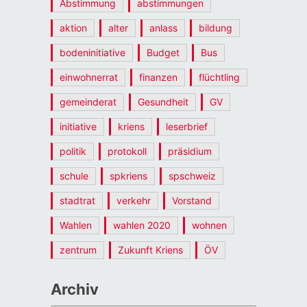
Abstimmung
abstimmungen
aktion
alter
anlass
bildung
bodeninitiative
Budget
Bus
einwohnerrat
finanzen
flüchtling
gemeinderat
Gesundheit
GV
initiative
kriens
leserbrief
politik
protokoll
präsidium
schule
spkriens
spschweiz
stadtrat
verkehr
Vorstand
Wahlen
wahlen 2020
wohnen
zentrum
Zukunft Kriens
ÖV
Archiv