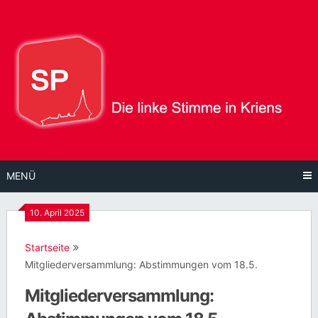
Direkt
zum
Inhalt
MENÜ
10. April 2025
Startseite
Mitgliederversammlung: Abstimmungen vom 18.5.
Mitgliederversammlung: