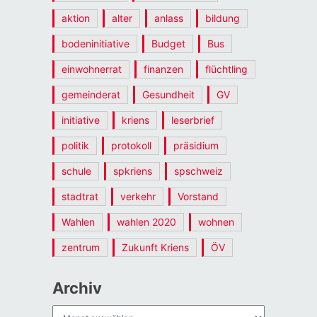
aktion
alter
anlass
bildung
bodeninitiative
Budget
Bus
einwohnerrat
finanzen
flüchtling
gemeinderat
Gesundheit
GV
initiative
kriens
leserbrief
politik
protokoll
präsidium
schule
spkriens
spschweiz
stadtrat
verkehr
Vorstand
Wahlen
wahlen 2020
wohnen
zentrum
Zukunft Kriens
ÖV
Archiv
Archiv