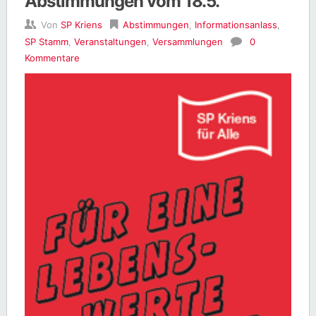
Abstimmungen vom 18.5.
Von
SP Kriens
Abstimmungen
,
Informationsanlass
,
SP Stamm
,
Veranstaltungen
,
Versammlungen
0
Kommentare