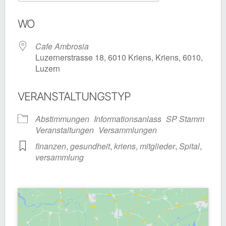
ICS herunterladen
Google Kalende
WO
Cafe Ambrosia
Luzernerstrasse 18, 6010 Kriens, Kriens, 6010,
Luzern
VERANSTALTUNGSTYP
Abstimmungen
Informationsanlass
SP Stamm
Veranstaltungen
Versammlungen
finanzen
,
gesundheit
,
kriens
,
mitglieder
,
Spital
,
versammlung