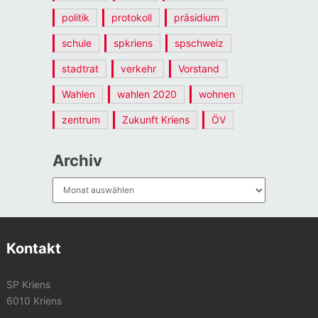
politik
protokoll
präsidium
schule
spkriens
spschweiz
stadtrat
verkehr
Vorstand
Wahlen
wahlen 2020
wohnen
zentrum
Zukunft Kriens
ÖV
Archiv
Archiv
Kontakt
SP Kriens
6010 Kriens