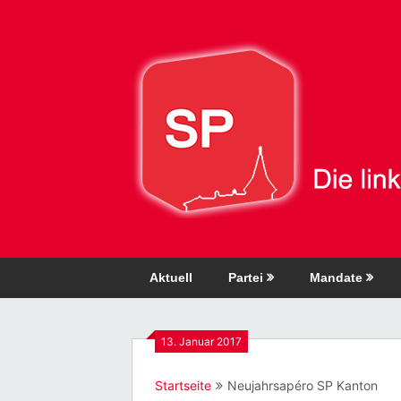
Direkt
zum
Inhalt
Aktuell
Partei
Mandate
13. Januar 2017
Startseite
Neujahrsapéro SP Kanton