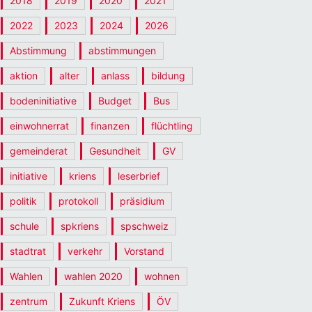
2018
2019
2020
2021
2022
2023
2024
2026
Abstimmung
abstimmungen
aktion
alter
anlass
bildung
bodeninitiative
Budget
Bus
einwohnerrat
finanzen
flüchtling
gemeinderat
Gesundheit
GV
initiative
kriens
leserbrief
politik
protokoll
präsidium
schule
spkriens
spschweiz
stadtrat
verkehr
Vorstand
Wahlen
wahlen 2020
wohnen
zentrum
Zukunft Kriens
ÖV