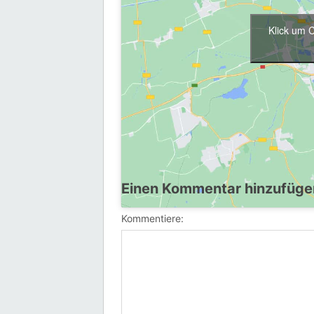
Klick um 
Der traditionelle, alljährliche Neujah
Weitere Infos und Einladung folgen
hie
Einen Kommentar hinzufüge
Kommentiere: