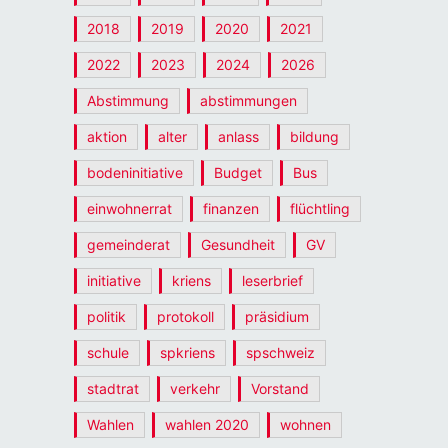
2018
2019
2020
2021
2022
2023
2024
2026
Abstimmung
abstimmungen
aktion
alter
anlass
bildung
bodeninitiative
Budget
Bus
einwohnerrat
finanzen
flüchtling
gemeinderat
Gesundheit
GV
initiative
kriens
leserbrief
politik
protokoll
präsidium
schule
spkriens
spschweiz
stadtrat
verkehr
Vorstand
Wahlen
wahlen 2020
wohnen