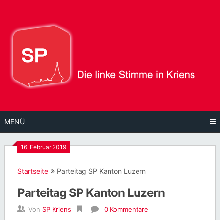
Direkt
zum
Inhalt
MENÜ
16. Februar 2019
Startseite
Parteitag SP Kanton Luzern
Parteitag SP Kanton Luzern
Von
SP Kriens
0 Kommentare