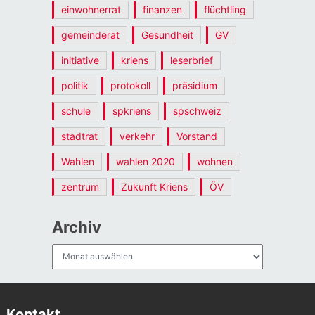
einwohnerrat
finanzen
flüchtling
gemeinderat
Gesundheit
GV
initiative
kriens
leserbrief
politik
protokoll
präsidium
schule
spkriens
spschweiz
stadtrat
verkehr
Vorstand
Wahlen
wahlen 2020
wohnen
zentrum
Zukunft Kriens
ÖV
Archiv
Archiv
Kontakt