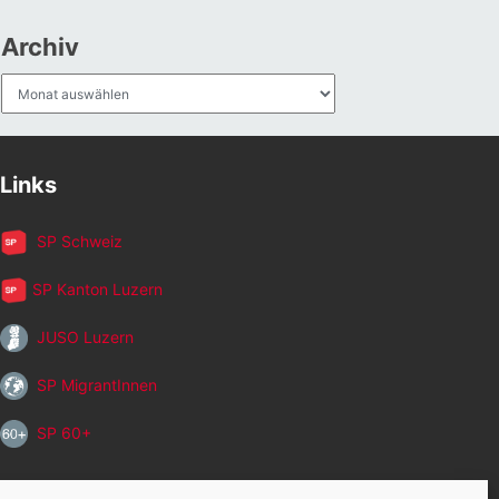
Archiv
Archiv
Links
SP Schweiz
SP Kanton Luzern
JUSO Luzern
SP MigrantInnen
SP 60+