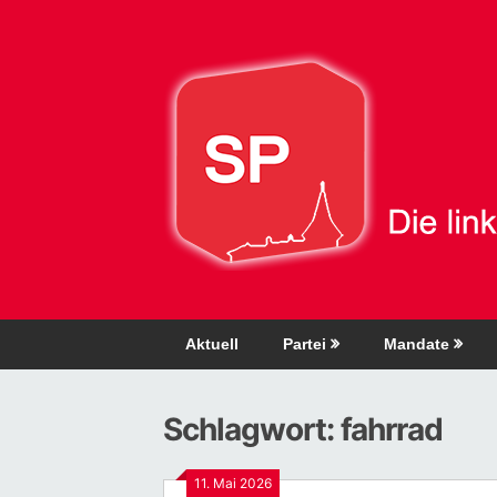
Direkt
zum
Inhalt
Aktuell
Partei
Mandate
Schlagwort:
fahrrad
11. Mai 2026