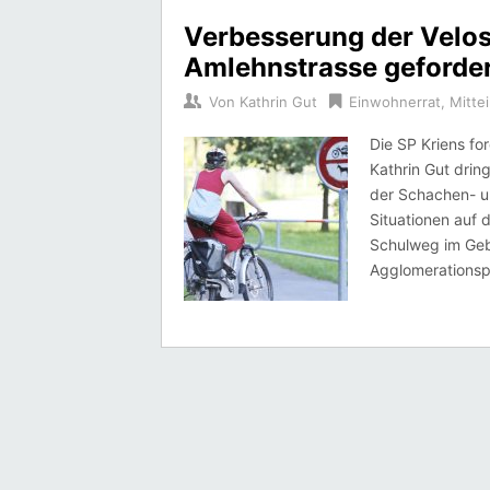
Verbesserung der Velos
Amlehnstrasse geforde
Von
Kathrin Gut
Einwohnerrat
,
Mitte
Die SP Kriens for
Kathrin Gut drin
der Schachen- u
Situationen auf 
Schulweg im Geb
Agglomerationsp