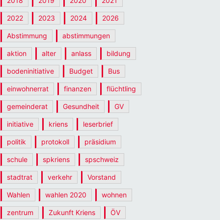
2018
2019
2020
2021
2022
2023
2024
2026
Abstimmung
abstimmungen
aktion
alter
anlass
bildung
bodeninitiative
Budget
Bus
einwohnerrat
finanzen
flüchtling
gemeinderat
Gesundheit
GV
initiative
kriens
leserbrief
politik
protokoll
präsidium
schule
spkriens
spschweiz
stadtrat
verkehr
Vorstand
Wahlen
wahlen 2020
wohnen
zentrum
Zukunft Kriens
ÖV